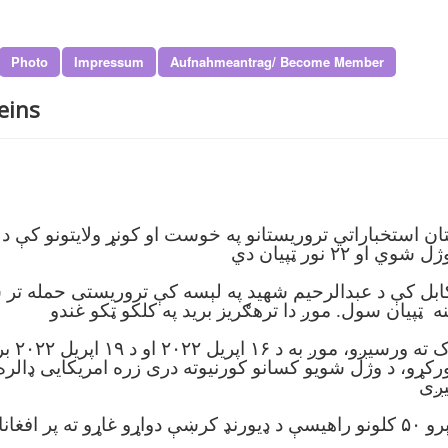
Photo
Impressum
Aufnahmeantrag/ Become Member
eins
ل د اپریل په ۱۶ د پاکستان استخباراتي تروریستانو په خوست او کونړ ولایت
کله چې م
ړو، د وژل شویو کسانو کورنیوته دری زره امریکایی ډالره او
 کارونه کوي