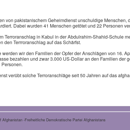
ten von pakistanischem Geheimdienst unschuldige Menschen, d
diert. Dabei wurden 41 Menschen getötet und 22 Personen verl
em Terroranschlag in Kabul in der Abdulrahim-Shahid-Schule m
en den Terrroranschlag auf das Schärfst.
werden wir den Familien der Opfer der Anschlägen von 16. Apr
skasse bezahlen und zwar 3.000 US-Dollar an den Familien der 
n Personen.
nst verübt solche Terroranschläge seit 50 Jahren auf das afgha
 Afghanistan -Freiheitliche Demokratische Partei Afghanistans