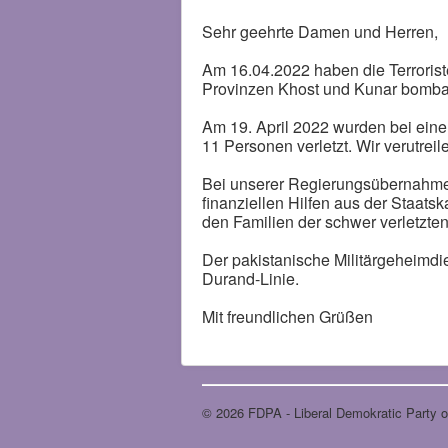
Sehr geehrte Damen und Herren,
Am 16.04.2022 haben die Terroris
Provinzen Khost und Kunar bombar
Am 19. April 2022 wurden bei ein
11 Personen verletzt. Wir verutreil
Bei unserer Regierungsübernahme 
finanziellen Hilfen aus der Staat
den Familien der schwer verletzte
Der pakistanische Militärgeheimdie
Durand-Linie.
Mit freundlichen Grüßen
© 2026 FDPA - Liberal Demokratic Party of