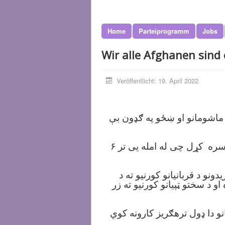
Home
Parteiprogramm
Jobs
Wir alle Afghanen sind 
Veröffentlicht: 19. April 2022
ونو کې د ماشومانو او ښځو په ګډون بې
د ۲۰۲۲ کال د اپریل په ۱۹ یی په کابل کې د عبدالرحیم شهید په لېسه کې تروریستی حمله تر سره کړل چی له امله یی تر ۶
وږ په افغانستان کی واک ته ورسیږو، موږ به د ۱۶ اپریل ۲۰۲۲ او د ۱۹ اپریل ۲۰۲۲ بریدونو د قربانیانو کورنیو ته د
 د سختو ټپیانو کورنیو ته زر