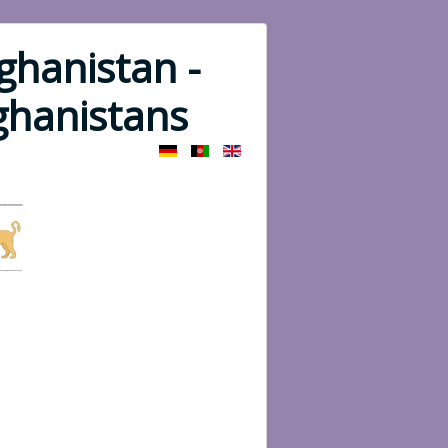
ghanistan -
fghanistans