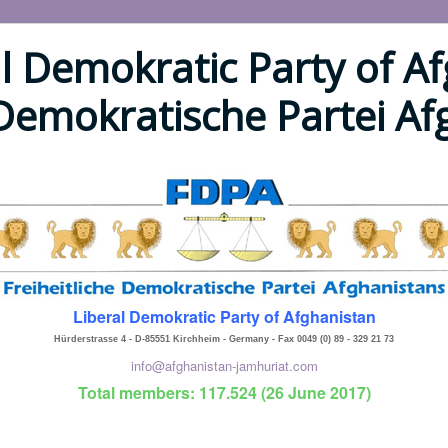
l Demokratic Party of Af
 Demokratische Partei A
Liberal Demokratic Party of Afghanistan
Hürderstrasse 4 - D-85551 Kirchheim - Germany - Fax 0049 (0) 89 - 329 21 73
info@afghanistan-jamhuriat.com
Total members: 117.524 (26 June 2017)