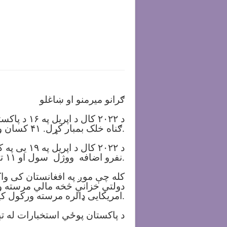
ګرانو میرمنو او ښاغلو
د ۲۰۲۲ کا
ګناه خلک بمبار کړل. ۴۱ کسان وژل شوي او ۲۲ نور ټپیان دي.
نفرو اضافه ووژل سول او ۱۱ تنه ټپیان سول. موږ دا ترهګریز برید په کلکو ټکو غندو.
دولتي خزانې څخه مالي مرسته ورک
امریکایی ډالره مرسته ورکول کیږی.
د پاکستان پوځي استخبارات له تېرو ۵۰ کلونو راهیسې د ډیورنډ کرښې دواړو غاړو ته پر افغانانو دا ډول ترهګریز