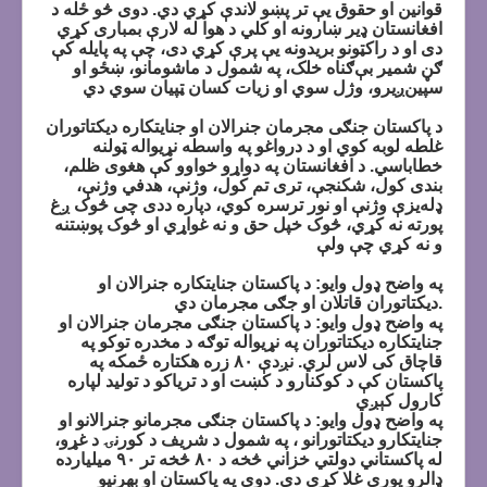
قوانین او حقوق یې تر پښو لاندې کړي دي. دوی څو ځله د
افغانستان ډیر ښارونه او کلي د هوا له لارې بمباری کړي
دی او د راکټونو بریدونه یې پرې کړي دی، چې په پایله کې
ګڼ شمیر بې‌ګناه خلک، په شمول د ماشومانو، ښځو او
سپین‌ږیرو، وژل سوي او زیات کسان ټپیان سوي دي
د پاکستان جنګی مجرمان جنرالان او جنايتکاره ديکتاتوران
غلطه لوبه کوي او د درواغو په واسطه نړیواله ټولنه
خطاباسي. د افغانستان په دواړو خواوو کې هغوی ظلم،
بندی کول، شکنجې، تری تم کول، وژنې، هدفي وژنې،
ډله‌يزې وژنې او نور ترسره کوي، دپاره ددی چی څوک ږغ
پورته نه کړي، څوک خپل حق و نه غواړي او څوک پوښتنه
و نه کړي چې ولې
په واضح ډول وایو: د پاکستان جنايتکاره جنرالان او
ديکتاتوران قاتلان او جګی مجرمان دي.
په واضح ډول وایو: د پاکستان جنګی مجرمان جنرالان او
جنايتکاره ديکتاتوران په نړیواله توګه د مخدره توکو په
قاچاق کی لاس لري. نږدې ۸۰ زره هکتاره ځمکه په
پاکستان کې د کوکنارو د کښت او د تریاکو د تولید لپاره
کارول کېږي
په واضح ډول وایو: د پاکستان جنګی مجرمانو جنرالانو او
جنايتکارو ديکتاتورانو ، په شمول د شريف د کورنۍ د غړو،
له پاکستاني دولتي خزاني څخه د ۸۰ څخه تر ۹۰ میلیارده
ډالرو پورې غلا کړې دی. دوی په پاکستان او بهرنيو