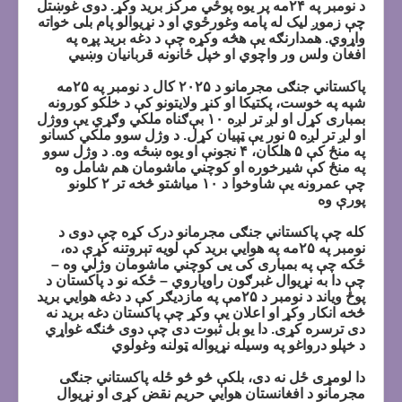
د نومبر په ۲۴مه پر يوه پوځي مرکز برید وکړ. دوی غوښتل
چې زموږ لیک له پامه وغورځوي او د نړیوالو پام بلی خواته
واړوي. همدارنګه یې هڅه وکړه چې د دغه برید پړه په
افغان ولس ور واچوي او خپل ځانونه قربانيان وښيي
پاکستاني جنګی مجرمانو د ۲۰۲۵ کال د نومبر په ۲۵مه
شپه په خوست، پکتیکا او کنړ ولایتونو کې د خلکو کورونه
بمباری کړل او لږ تر لږه ۱۰ بې‌ګناه ملکي وګړي یې ووژل
او لږ تر لږه ۵ نور یې ټپیان کړل. د وژل سوو ملکي کسانو
په منځ کې ۵ هلکان، ۴ نجونې او یوه ښځه وه. د وژل سوو
په منځ کې شيرخوره او کوچني ماشومان هم شامل وه
چې عمرونه یې شاوخوا د ۱۰ مياشتو څخه تر ۲ کلونو
پورې وه
کله چې پاکستاني جنګی مجرمانو درک کړه چې دوی د
نومبر په ۲۵مه په هوايي برید کې لویه تېروتنه کړې ده،
ځکه چې په بمباری کی یی کوچني ماشومان وژلي وه –
چې دا به نړیوال غبرګون راوپاروي – ځکه نو د پاکستان د
پوځ ویاند د نومبر د ۲۵مې په مازدیګر کې د دغه هوايي برید
څخه انکار وکړ او اعلان یې وکړ چې پاکستان دغه برید نه
دی ترسره کړی. دا یو بل ثبوت دی چې دوی څنګه غواړي
د خپلو درواغو په وسیله نړیواله ټولنه وغولوي
دا لومړی ځل نه دی، بلکې څو څو ځله پاکستاني جنګی
مجرمانو د افغانستان هوايي حریم نقض کړی او نړیوال