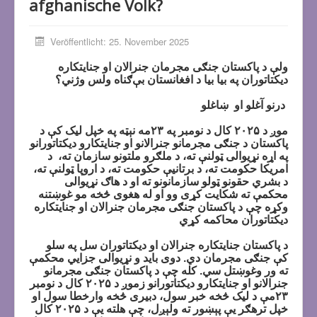
afghanische Volk?
Veröffentlicht: 25. November 2025
ولې د پاکستان جنګی مجرمان جنرالان او جنايتکاره
ديکتاتوران په بيا بيا د افغانستان بې‌ګناه ولس وژني؟
درنو آغلو او ښاغلو
موږ د ۲۰۲۵ کال د نومبر په ۲۳مه نېټه په خپل لیک کې د
پاکستان د جنګی مجرمانو جنرالانو او جنايتکارو ديکتاتورانو
په اړه نړیوالی ټولنې ته، د ملګرو ملتونو سازمان ته، د
امريکا حکومت ته، د برتانيې حکومت ته، د اروپا ټولنې ته،
د بشري حقونو ټولو سازمانونو ته او د هاګ نړيوالی
محکمې ته شکايت کړی وو او له هغوی څخه مو غوښتنه
وکړه چې د پاکستان جنګی مجرمان جنرالان او جنايتکاره
ديکتاتوران محاکمه کړي
د پاکستان جنايتکاره جنرالان او ديکتاتوران سل په سلو
کې جنګی مجرمان دي. دوی باید و نړيوالی جزايي محکمې
ته ور وغوښتل سي. کله چې د پاکستان جنګی مجرمانو
جنرالانو او جنايتکارو ديکتاتورانو زموږ د ۲۰۲۵ کال د نومبر
۲۳مې د لیک څخه خبر سول، دبیری څخه وارخطا سول او
خپل ترهګر يې پېښور ته ولېږل، چې هلته يې د ۲۰۲۵ کال