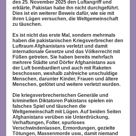
des 25. November 2025 den Luftangriff und
erklärte, Pakistan habe ihn nicht durchgeführt.
Dies ist ein weiterer Beweis dafür, wie sie mit
ihren Lügen versuchen, die Weltgemeinschaft
zu täuschen.
Es ist nicht das erste Mal, sondern mehrmals
haben die pakistanischen Kriegsverbrecher den
Luftraum Afghanistans verletzt und damit
internationale Gesetze und das Völkerrecht mit
Füßen getreten. Sie haben bereits mehrfach
mehrere Städte und Dörfer Afghanistans aus
der Luft bombardiert und auch mit Raketen
beschossen, weshalb zahlreiche unschuldige
Menschen, darunter Kinder, Frauen und ältere
Menschen, getötet und weitere verletzt wurden.
Die kriegsverbrecherischen Generäle und
kriminellen Diktatoren Pakistans spielen ein
falsches Spiel und täuschen die
Weltgemeinschaft mit Lügen. Auf beiden Seiten
Afghanistans verüben sie Unterdrückung,
Verhaftungen, Folter, spurloses
Verschwindenlassen, Ermordungen, gezielte
Tötungen, Massenmorde usw., damit niemand