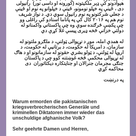
هېوادونو کې ډېر ملکیتونه (کورونه او داسی نور) رانیولی
دی ، ځینې په خپلو نومونو، ځینې د خپلوانو په نوم او ځینې
د جعلي شرکتونو په نوم رانیول سوي دي. د نواز شریف
نوم هم په ۲۰۱۶ کال کې په پاناما اسنادو کې راغلی وو
چې پکښې څرګنده سوې وه چې پاکستاني واکمنانو له
دولتي خزانې څخه ډیری پیسې غلا کړې دي
له همدې امله، موږ د نړیوالی ټولنې، د ملګرو ملتونو له
سازمان، د امریکا له حکومت، د برتانيې له حکومت، د
اروپا له ټولنې، د ټولو بشري حقونو له سازمانونو او د هاګ
له نړيوالی محکمې څخه غوښتنه کوو چې د پاکستان
جنګی مجرمان جنرالان او جنايتکاره ديکتاتوران دی
محاکمه کړي
په درنښت
Warum ermorden die pakistanischen
kriegsverbrecherischen Generäle und
kriminellen Diktatoren immer wieder das
unschuldige afghanische Volk?
Sehr geehrte Damen und Herren,