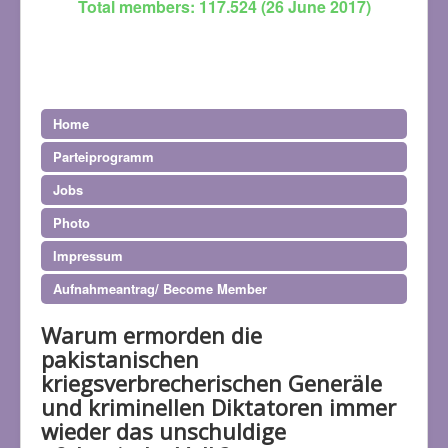
Total members: 117.524 (26 June 2017)
Home
Parteiprogramm
Jobs
Photo
Impressum
Aufnahmeantrag/ Become Member
Warum ermorden die
pakistanischen
kriegsverbrecherischen Generäle
und kriminellen Diktatoren immer
wieder das unschuldige