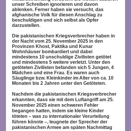
unser Schreiben ignorieren und davon
ablenken. Ferner haben sie versucht, das
afghanische Volk für diesen Anschlag zu
beschuldigen und sich selbst als Opfer
darzustellen.
Die pakistanischen Kriegsverbrecher haben in
der Nacht vom 25. November 2025 in den
Provinzen Khost, Paktika und Kunar
Wohnhäuser bombardiert und dabei
mindestens 10 unschuldige Zivilisten getötet
und mindestens 5 weitere verletzt. Unter den
getöteten Zivilisten befanden sich 5 Jungen, 4
Mädchen und eine Frau. Es waren auch
Säuglinge bzw. Kleinkinder im Alter von ca. 10
Monaten bis 2 Jahren unter den Getöteten.
Nachdem die pakistanischen Kriegsverbrecher
erkannten, dass sie mit dem Luftangriff am 25.
November 2025 einen schweren Fehler
begangen hatten, indem sie kleine Kinder
töteten – was zu internationaler Verurteilung
führen könnte –, leugnete der Sprecher der
pakistanischen Armee am späten Nachmittag