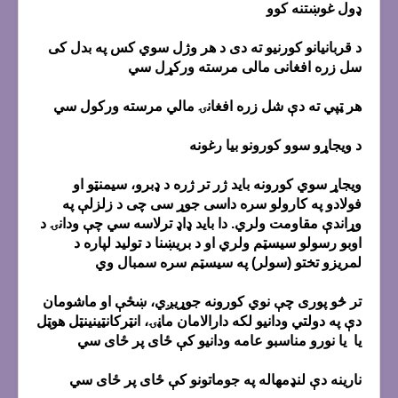
ډول غوښتنه کوو
د قربانیانو کورنیو ته دی د هر وژل سوي کس په بدل کی
سل زره افغانی مالی مرسته ورکړل سي
هر ټپي ته دې شل زره افغانۍ مالي مرسته ورکول سي
د ویجاړو سوو کورونو بیا رغونه
ویجاړ سوي کورونه باید ژر تر ژره د ډبرو، سیمنټو او
فولادو په کارولو سره داسی جوړ سی چی د زلزلې په
وړاندې مقاومت ولري. دا باید ډاډ ترلاسه سي چې ودانۍ د
اوبو رسولو سیسټم ولري او د بریښنا د تولید لپاره د
لمریزو تختو (سولر) په سیسټم سره سمبال وي
تر څو پوری چې نوي کورونه جوړیږي، ښځې او ماشومان
دې په دولتي ودانیو لکه دارالامان ماڼۍ، انټرکانټینینټل هوټل
یا یا نورو مناسبو عامه ودانیو کې ځای پر ځای سي
نارینه دې لنډمهاله په جوماتونو کې ځای پر ځای سي