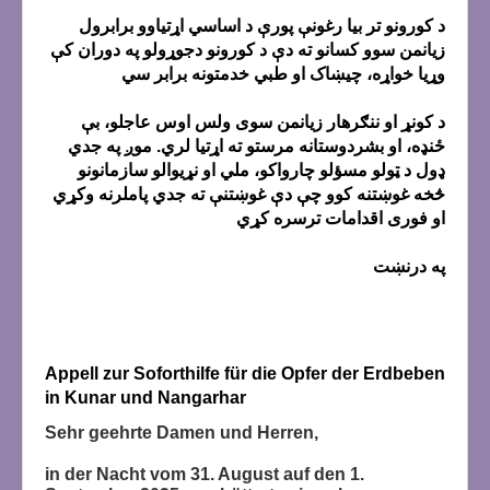
د کورونو تر بیا رغونې پورې د اساسي اړتیاوو برابرول
زیانمن سوو کسانو ته دې د کورونو دجوړولو په دوران کې
وړیا خواړه، چیښاک او طبي خدمتونه برابر سي
د کونړ او ننګرهار زیانمن سوی ولس اوس عاجلو، بې
ځنډه، او بشردوستانه مرستو ته اړتیا لري. موږ په جدي
ډول د ټولو مسؤلو چارواکو، ملي او نړیوالو سازمانونو
څخه غوښتنه کوو چې دې غوښتنې ته جدي پاملرنه وکړي
او فوری اقدامات ترسره کړي
په درنښت
Appell zur Soforthilfe für die Opfer der Erdbeben
in Kunar und Nangarhar
Sehr geehrte Damen und Herren,
in der Nacht vom 31. August auf den 1.