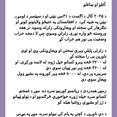
آغلو او ښاغلو
د ۲۰۲۵ کال د اګست د ۳۱مې نېټې او د سپټمبر د لومړۍ
نېټې په شپه کې، د افغانستان په ختیځو ولایتونو کونړ او
ننګرهار کې سخته او ویجاړونکی زلزله وسوه. تر هغه
وروسته څو واره نوری زلزلي وسوې چې لا دمخه خراب
وضعیت یی نور هم خراب کړ
د زلزلی پایلې ډېرې سختې او ویجاړونکی وي او لوی
ناورین یی را منخته کړ
له ۲۲۰۰ څخه ډېرو کسانو خپل ژوند له لاسه ورکړی، او
له ۳۶۰۰ څخه ډېر نور ټپیان سوي دي
سربېره پر دې، له ۸۰۰۰ څخه ډېر کورونه په بشپړ ډول
ویجاړ سوي دي
زموږ همدردی د زیانمنو کورنیو سره ده. موږ د غمجنو
کسانو سره خپله ژوره خواخوږي څرګندوو او د ټولو ټپیانو
د ژر او بشپړې روغتیا هیله کو
د دې ناورین د کچې په پام کې نیولو سره، موږ په بیړني