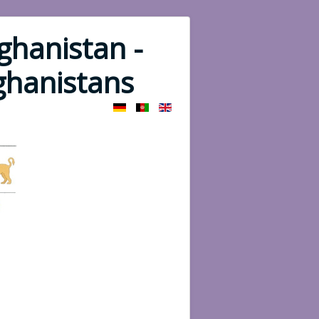
ghanistan -
fghanistans