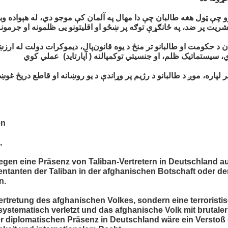
چې ټول هغه طالبان چې دا مهال په آلمان کې موجو دي، له هېواده وبا
يت پر ضد، په ځانګړې توګه پر ښځو او اقلیتونو یی ظلمونه او جرمو
 د حکومت او طالبانو تر منځ د یوه قانون‌پال، دیموکرات دولت له ارزښت
یستماتیک ظلم، او جنسیتي توکمپالنه ( آپارتاید) عملي کوي
لپاره، موږ د طالبانو د رژیم پر وړاندې د یو روښانه او قاطع دریځ غوښ
en
,
gen eine Präsenz von Taliban-Vertretern in Deutschland au
ntanten der Taliban in der afghanischen Botschaft oder d
n.
Vertretung des afghanischen Volkes, sondern eine terroristi
tematisch verletzt und das afghanische Volk mit brutaler 
 diplomatischen Präsenz in Deutschland wäre ein Verstoß 