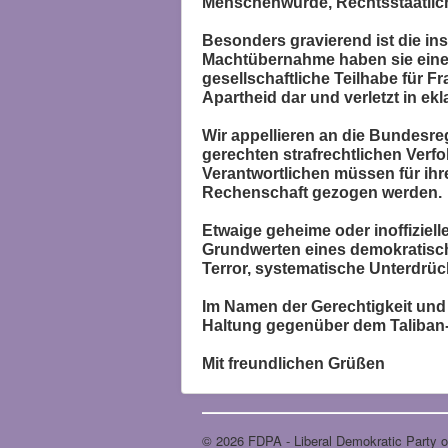
Menschenwürde, Rechtsstaatlich
Besonders gravierend ist die ins
Machtübernahme haben sie eine R
gesellschaftliche Teilhabe für F
Apartheid dar und verletzt in e
Wir appellieren an die Bundesreg
gerechten strafrechtlichen Verfo
Verantwortlichen müssen für ih
Rechenschaft gezogen werden.
Etwaige geheime oder inoffizie
Grundwerten eines demokratisch
Terror, systematische Unterdrüc
Im Namen der Gerechtigkeit und 
Haltung gegenüber dem Taliban
Mit freundlichen Grüßen
© 2026 FDPA - Liberal Demokratic Party of