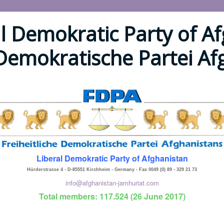
l Demokratic Party of Af
 Demokratische Partei A
Liberal Demokratic Party of Afghanistan
Hürderstrasse 4 - D-85551 Kirchheim - Germany - Fax 0049 (0) 89 - 329 21 73
info@afghanistan-jamhuriat.com
Total members: 117.524 (26 June 2017)