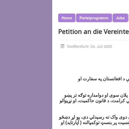
Home
Parteiprogramm
Jobs
Petition an die Vereint
Veröffentlicht: 24. Juli 2025
ې د افغانستان په سفارت او
لان سوی او دوامداره توګه تر پښو
ي کرامت، د قانون حاکمیت، او نړیوالو
ې دوی واک ته رسېدلي دی، یو لړ دښځو
 پر بنسټ توکمپالنه ( آپارتاید) او