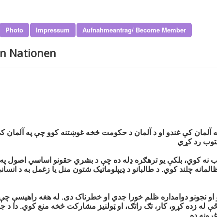
Photo
Impressum
Aufnahmeantrag/ Become Member
en Nationen
په آلمان کې غندو او د آلمان د حکومت څخه غوښتنه کوو چې په آلمان ک
یتوب رد کړي
 نه کوي، بلکې یو ترهګره ډله ده چې د بشري حقونو اساسي اصول په پ
لمانه چلند کوي. د طالبانو د ډیپلوماتیک شتون منل یا زغمل به د انسان
ځو او نجونو دوامداره ظلم خورا جدي او خطرناک دی. له هغه راهیسې چ
 زده کړو، کار، تګ راتګ، او ټولنیز مشارکت څخه منع کوي. دا د جنسیت
ړونه ده