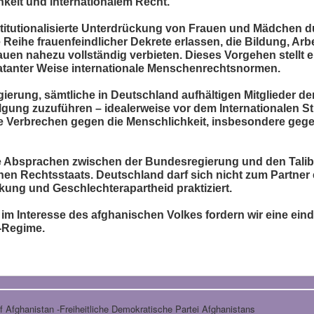
keit und internationalem Recht.
titutionalisierte Unterdrückung von Frauen und Mädchen dur
eihe frauenfeindlicher Dekrete erlassen, die Bildung, Arb
rauen nahezu vollständig verbieten. Dieses Vorgehen stellt 
klatanter Weise internationale Menschenrechtsnormen.
ierung, sämtliche in Deutschland aufhältigen Mitglieder de
lgung zuzuführen – idealerweise vor dem Internationalen St
re Verbrechen gegen die Menschlichkeit, insbesondere gege
lle Absprachen zwischen der Bundesregierung und den Tali
en Rechtsstaats. Deutschland darf sich nicht zum Partne
kung und Geschlechterapartheid praktiziert.
im Interesse des afghanischen Volkes fordern wir eine ein
-Regime.
 Afghanistan -Freiheitliche Demokratische Partei Afghanistans