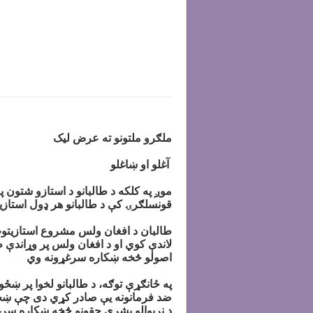
ملګرو ملتونو ته عرض لیک
آغلو او ښاغلو
موږ په کلکه د طالبانو د استازو شتون 
قونسلګرۍ کې د طالبانو هر ډول استاز
طالبان د افغان ولس مشروع استازیتوب
لاندې کوي او د افغان ولس پر وړاندې ظا
اصولو څخه ښکاره سرغړونه وي
په ځانګړې توګه، د طالبانو لخوا پر ښ
ضد فرمانونه یې صادر کړي دی چې ښځې له
د نړیوالو بشري حقونو څخه ښکاره سرغ