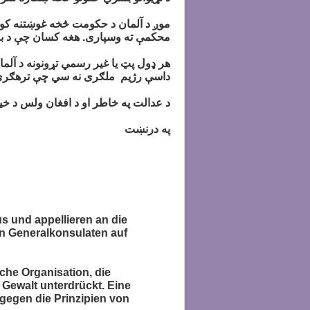
موږ د آلمان د حکومت څخه غوښتنه کوو 
محکمې ته وسپاری. هغه کسان چې د بشر
هر ډول پټ یا غیر رسمي تړونونه د آلمان
داسې رژیم ملګری نه سي چې ترهګري، س
د عدالت په خاطر او د افغان ولس د خیر 
په درنښت
s und appellieren an die
en Generalkonsulaten auf
sche Organisation, die
Gewalt unterdrückt. Eine
gegen die Prinzipien von