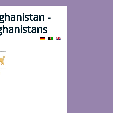
ghanistan -
fghanistans