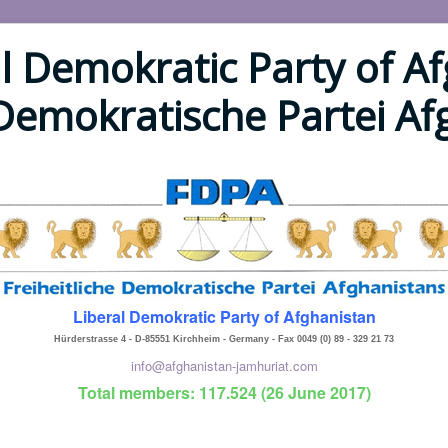
l Demokratic Party of Af
 Demokratische Partei A
Liberal Demokratic Party of Afghanistan
Hürderstrasse 4 - D-85551 Kirchheim - Germany - Fax 0049 (0) 89 - 329 21 73
info@afghanistan-jamhuriat.com
Total members: 117.524 (26 June 2017)