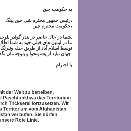
به حکومت چین
رئیس جمهور محترم شی جین پینگ،
حکومت محترم چین،
شما در حال حاضر در بندر گوادر بلوچستان مصروف سرمایه گذاری هستید ودرنظردارید تا ازطریق بندرگوادربا جهان تجارت کنید.
ما در ایمیل های قبلی خود به شما اطلا
توسط اسلام آباد از طریق حیله ونیرنگ 
جهان نباید از پشتونخوا و بلوچستان بگذرد. شما اجازه ندارید از طریق بندر گوادر بلوچستان با جهان تجارت کنید. این خط سرخ ماست.
با احترام
it der Welt zu betreiben.
und Paschtunkhwa das Territorium
ch Trickserei fortzusetzen. Wir
s Territorium vom Afghanistan
stan verlaufen. Sie dürfen
unsere Rote Linie.