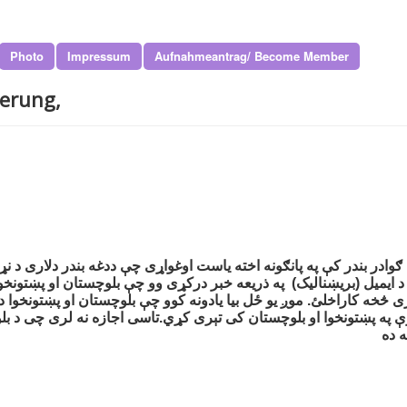
Photo
Impressum
Aufnahmeantrag/ Become Member
ierung,
 د ایمیل (بریښنالیک) په ذریعه خبر درکړی وو چې بلوچستان او پښتونخوا 
ی څخه کاراخلئ. موږ یو ځل بیا یادونه کوو چې بلوچستان او پښتونخوا د
ه پښتونخوا او بلوچستان کی تېری کړي.تاسی اجازه نه لری چی د بلوچس