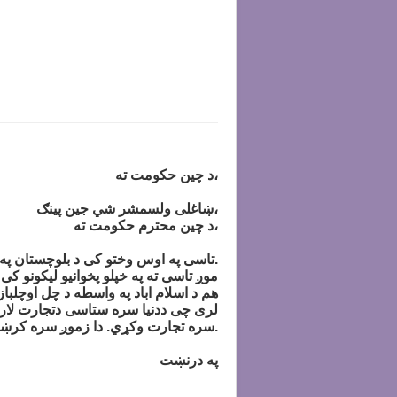
د چین حکومت ته،
ښاغلی ولسمشر شي جين پينګ،
د چین محترم حکومت ته،
تاسی په اوس وختو کی د بلوچستان په ګوادر بندر کې په پانګونه اخته یاست اوغواړی چې ددغه بندر دلاری د نړۍ سره تجارت وکړي.
موږ تاسی ته په خپلو پخوانیو لیکونو کی
هم د اسلام اباد په واسطه د چل اوچلباز
لری چی ددنیا سره ستاسی دتجارت لارې پ
سره تجارت وکړي. دا زموږ سره کرښه ده.
په درنښت