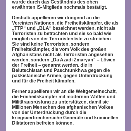
wurde durch das Geständnis des oben
erwähnten IS-Mitglieds nochmals bestätigt.
Deshalb appellieren wir dringend an die
Vereinten Nationen, die Freiheitskämpfer, die als
„TTP“ und „BLA“ bezeichnet werden, nicht als
Terroristen zu betrachten und sie so bald wie
möglich von der Terroristenliste zu streichen.
Sie sind keine Terroristen, sondern
Freiheitskämpfer, die vom Volk des großen
Afghanistans nicht als Terroristen angesehen
werden, sondern „Da Azadi Zmaryan“ – Löwen
der Freiheit – genannt werden, die in
Belutschistan und Paschtunkhwa gegen die
pakkistanische Armee, gegen Unterdrückung
und für die Freiheit kämpfen.
Ferner appellieren wir an die Weltgemeinschaft,
die Freiheitskämpfer mit modernen Waffen und
Militärausrüstung zu unterstützen, damit sie
Millionen Menschen des afghanischen Volkes
von der Unterdrückung durch die
kriegsverbrechersiche Generäle und kriminellen
Diktatoren befreien können.