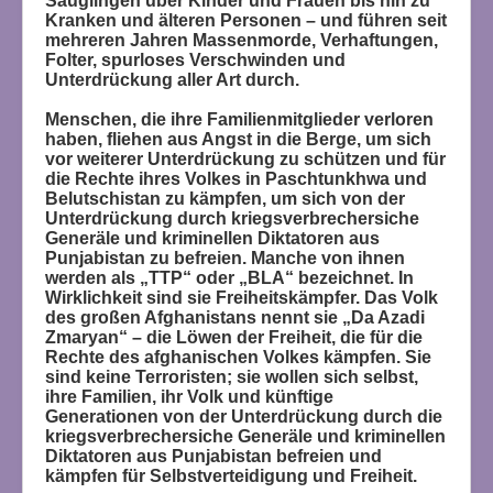
Säuglingen über Kinder und Frauen bis hin zu
Kranken und älteren Personen – und führen seit
mehreren Jahren Massenmorde, Verhaftungen,
Folter, spurloses Verschwinden und
Unterdrückung aller Art durch.
Menschen, die ihre Familienmitglieder verloren
haben, fliehen aus Angst in die Berge, um sich
vor weiterer Unterdrückung zu schützen und für
die Rechte ihres Volkes in Paschtunkhwa und
Belutschistan zu kämpfen, um sich von der
Unterdrückung durch kriegsverbrechersiche
Generäle und kriminellen Diktatoren aus
Punjabistan zu befreien. Manche von ihnen
werden als „TTP“ oder „BLA“ bezeichnet. In
Wirklichkeit sind sie Freiheitskämpfer. Das Volk
des großen Afghanistans nennt sie „Da Azadi
Zmaryan“ – die Löwen der Freiheit, die für die
Rechte des afghanischen Volkes kämpfen. Sie
sind keine Terroristen; sie wollen sich selbst,
ihre Familien, ihr Volk und künftige
Generationen von der Unterdrückung durch die
kriegsverbrechersiche Generäle und kriminellen
Diktatoren aus Punjabistan befreien und
kämpfen für Selbstverteidigung und Freiheit.