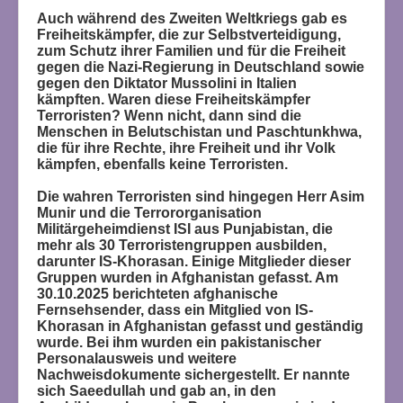
Auch während des Zweiten Weltkriegs gab es
Freiheitskämpfer, die zur Selbstverteidigung,
zum Schutz ihrer Familien und für die Freiheit
gegen die Nazi-Regierung in Deutschland sowie
gegen den Diktator Mussolini in Italien
kämpften. Waren diese Freiheitskämpfer
Terroristen? Wenn nicht, dann sind die
Menschen in Belutschistan und Paschtunkhwa,
die für ihre Rechte, ihre Freiheit und ihr Volk
kämpfen, ebenfalls keine Terroristen.
Die wahren Terroristen sind hingegen Herr Asim
Munir und die Terrororganisation
Militärgeheimdienst ISI aus Punjabistan, die
mehr als 30 Terroristengruppen ausbilden,
darunter IS-Khorasan. Einige Mitglieder dieser
Gruppen wurden in Afghanistan gefasst. Am
30.10.2025 berichteten afghanische
Fernsehsender, dass ein Mitglied von IS-
Khorasan in Afghanistan gefasst und geständig
wurde. Bei ihm wurden ein pakistanischer
Personalausweis und weitere
Nachweisdokumente sichergestellt. Er nannte
sich Saeedullah und gab an, in den