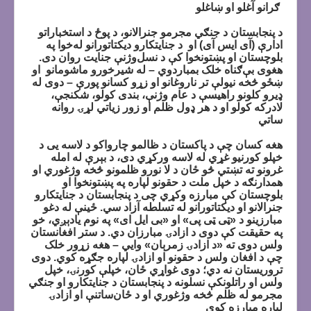
ګرانو آغلو او ښاغلو
د پنجابستان د جنګي مجرمو جنرالانو، د پوځ د استخباراتو
ادارې (آی ایس آی) او د جنايتکارو ديکتاتورانو له‌خوا په
بلوچستان او پښتونخوا کې د نسل‌وژنې جنایت روان دی.
هغوی بې‌ګناه خلک بمباردوي – له شيرخورو ماشومانو او
ښځو څخه نيولې تر ناروغانو او زړو کسانو پورې – دوی له
ډیرو کلونو راهيسې د عام وژنې، بندی کولو، شکنجې،
لادرکه کولو او د هر ډول ظلم او زور زياتي لړۍ روانه
ساتي
هغه کسان چې د پاکستان د ظالمو چارواکو د لاسه یی د
خپلو کورنيو غړي له لاسه ورکړي دی، د بېرې له امله
غرونو ته تښتي څو ځان د لا نورو ظلمونو څخه وژغوري او
همدارنګه د خپل ملت د حقونو لپاره په پښتونخوا او
بلوچستان کې مبارزه وکړي چی د پنجابستان د جنايتکارو
جنرالانو او ديکتاتورانو له تسلطه آزاد سي. ځينې له دغو
مبارزينو د «ټی ټی پی» او «بی ایل ای» په نوم یادېږي، خو
په حقيقت کې دوی د ازادۍ مبارزان دي. د ستر افغانستان
ولس دوی ته «د ازادۍ زمرېان» وايي – هغه زړور خلک
چې د افغان ولس د حقونو او ازادۍ لپاره جګړه کوي. دوی
تروريستان نه دي؛ دوی غواړي ځان، خپلې کورنۍ، خپل
ولس او راتلونکې نسلونه د پنجابستان د جنايتکارو او جنګي
مجرمو له ظلم څخه وژغوري او د ځان‌ساتنې او ازادۍ
لپاره مبارزه کوي