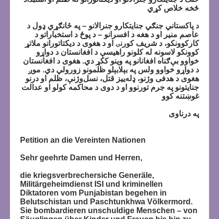
څخه خلاص کړي
د پاکستاني جنګي جنايتکارو جنرالانو – په ځانګړي ډول د
عاصم منير او د هغه د افسرانو – د پوځ د استخباراتو د
کارکوونکو، د شريف کورنۍ او د هغوی د ديکتاتورانو ملاتړ
کوونکو لاسونه له کلونو راهيسې د افغانستان د دواړو
خواوو بې‌ګناه افغانانو په وينو ککړ دي. هغوی د افغانستان
د دواړو خواوو ولس په بېلابېلو ظلمونو زورولي دي. موږ
هغوی د هدفی وژنو، ډله‌ييز قتل، نسل‌وژنې، ظلم او درنو
جنايتونو په جرم تورنوو او د دوی د محاکمه کولو او عدالت
غوښتنه کوو
په درناوی
Petition an die Vereinten Nationen
Sehr geehrte Damen und Herren,
die kriegsverbrechersiche Generäle,
Militärgeheimdienst ISI und kriminellen
Diktatoren vom Punjabistan begehen in
Belutschistan und Paschtunkhwa Völkermord.
Sie bombardieren unschuldige Menschen – von