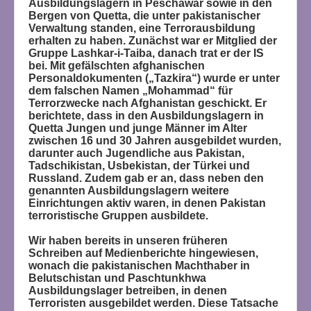
Ausbildungslagern in Peschawar sowie in den
Bergen von Quetta, die unter pakistanischer
Verwaltung standen, eine Terrorausbildung
erhalten zu haben. Zunächst war er Mitglied der
Gruppe Lashkar-i-Taiba, danach trat er der IS
bei. Mit gefälschten afghanischen
Personaldokumenten („Tazkira“) wurde er unter
dem falschen Namen „Mohammad“ für
Terrorzwecke nach Afghanistan geschickt. Er
berichtete, dass in den Ausbildungslagern in
Quetta Jungen und junge Männer im Alter
zwischen 16 und 30 Jahren ausgebildet wurden,
darunter auch Jugendliche aus Pakistan,
Tadschikistan, Usbekistan, der Türkei und
Russland. Zudem gab er an, dass neben den
genannten Ausbildungslagern weitere
Einrichtungen aktiv waren, in denen Pakistan
terroristische Gruppen ausbildete.
Wir haben bereits in unseren früheren
Schreiben auf Medienberichte hingewiesen,
wonach die pakistanischen Machthaber in
Belutschistan und Paschtunkhwa
Ausbildungslager betreiben, in denen
Terroristen ausgebildet werden. Diese Tatsache