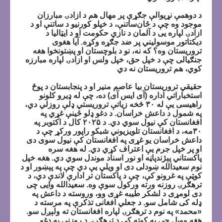
د دوهمې نړيوالې جګړې پر مهال هم د ازادۍ مبارزان
موجود وه چې د ځان‌ساتنې، د خپلو کورنيو د ساتنې او د
ازادۍ لپاره یی د آلمان د نازي حکومت او د ايټاليا د
ديکتاتور موسوليني پر ضد جګړه وکړه. آيا هغوی
تروريستان وه؟ که نه، نو د بلوچستان او پښتونخوا هغه
جنګیالی چې د خپل حق، خپل ولس او ازادۍ لپاره مبارزه
کوي، هم تروريستان نه دي
حقيقي تروريستان بيا عاصم منير او د پنجابستان د پوځ
استخباراتي اداره (آی ایس آی) ده، چې له ډیرو کلونو
راهیسی يې له ۳۰ څخه زياتې تروريستي ډلې روزلي دي،
په شمول د داعش خراسان. د دغو ډلو ځينې غړي په
افغانستان کې نيول سوي دي. د ۲۰۲۵ کال د اکتوبر په
۳۰مه، د افغانستان تلويزيوني شبکو راپور ورکړ چې د
داعش خراسان يو غړی په افغانستان کې نيول سوی دی
او پر خپل جرم يې اعتراف کړي دي. له هغه سره
پاکستاني پېژندپاڼه او نور اسناد موندل سوي دي. هغه خپل
نوم سعيدالله ښودلی دی او ويلي يې دي چې په پېښور او د
کوټې په غرونو کې، چې د پاکستان تر ادارې لاندې دي، د
ترهګرۍ روزنه ورته ورکول سوې وه. سعيدالله وایی چی
دی لومړی د لشکر طيبه غړی وو، وروسته د داعش په
ډله کی شامل سو. د جعلي افغانی تذکرې په مرسته د
«محمد» په نوم د ترهګرۍ لپاره افغانستان ته ولېږل سو.
هغه وويل چې په کوټه کې د ترهګرۍ د روزنې په دغو