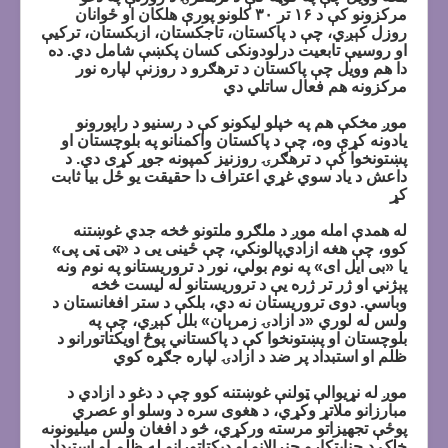
مرکزونو کې د ۱۶ تر ۳۰ کلونو پورې هلکان او ځوانان
روزل کېږي، چې د پاکستان، تاجکستان، ازبکستان، ترکيې
او روسيې تابعیت درلودونکی کسان پکښې شامل دي. ده
دا هم وويل چې پاکستان د ترهګرو د روزنې لپاره نور
مرکزونه هم فعال ساتلي دي
موږ مخکې هم په خپلو ليکونو کې د رسنيو د راپورونو
يادونه کړې وه، چې د پاکستان واکمنانو په بلوچستان او
پښتونخوا کې د ترهګرۍ روزنيز کمپونه جوړ کړی دي. د
داعش د ياد سوي غړي اعتراف دا حقيقت يو ځل بيا ثابت
کړ
له همدې امله موږ د ملګرو ملتونو څخه جدي غوښتنه
کوو، چې هغه ازادي‌پالونکي، چې ځینی یی د «ټی ټی پی»
یا «بی ایل ای» په نوم بولي، نور د تروريستانو په نوم ونه
پېژني او ژر تر ژره يې د تروريستانو له ليست څخه
وباسي. دوی تروريستان نه دي، بلکې د ستر افغانستان د
ولس له لوري «د ازادۍ زمرېان» بلل کېږي، چې په
بلوچستان او پښتونخوا کې د پاکستاني پوځ اویکتاتورانو د
ظلم او استبداد پر ضد د ازادۍ لپاره جګړه کوي
موږ له نړيوالې ټولنې غوښتنه کوو چې د دغو د ازادي‌ د
مبارزانو ملاتړ وکړي، د هغوی سره د وسلو او عصري
پوځې تجهيزاتو مرسته ورکړي، څو د افغان ولس ميليونونه
خلک د جنايتکارو جنرالانو او ديکتاتورانو له ظلم او استبداد