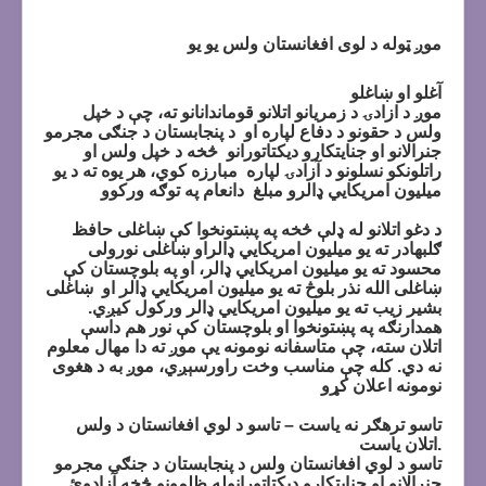
موږ ټوله د لوی افغانستان ولس یو یو
آغلو او ښاغلو
موږ د ازادۍ د زمريانو اتلانو قوماندانانو ته، چې د خپل
ولس د حقونو د دفاع لپاره او د پنجابستان د جنګی مجرمو
جنرالانو او جنایتکارو دیکتاتورانو څخه د خپل ولس او
راتلونکو نسلونو د آزادۍ لپاره مبارزه کوي، هر يوه ته د یو
میلیون امريکايي ډالرو مبلغ دانعام په توګه ورکوو
د دغو اتلانو له ډلې څخه په پښتونخوا کې ښاغلی حافظ
ګلبهادر ته یو میلیون امريکايي ډالراو ښاغلی نورولی
محسود ته یو میلیون امريکايي ډالر، او په بلوچستان کې
ښاغلی الله نذر بلوڅ ته یو میلیون امريکايي ډالر او ښاغلی
بشیر زیب ته یو میلیون امريکايي ډالر ورکول کیږي.
همدارنګه په پښتونخوا او بلوچستان کې نور هم داسې
اتلان سته، چې متاسفانه نومونه يې موږ ته دا مهال معلوم
نه دي. کله چې مناسب وخت راورسېږي، موږ به د هغوی
نومونه اعلان کړو
تاسو ترهګر نه ياست – تاسو د لوي افغانستان د ولس
اتلان ياست.
تاسو د لوي افغانستان ولس د پنجابستان د جنګی مجرمو
جنرالانو او جنایتکارو دیکتاتورانوله ظلمونو څخه آزادوئ