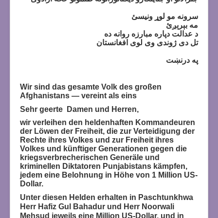
سرونه مو لوړ ونیسئ
مه بېرېږئ
د عدالت دپاره مبارزه روانه ده
تل دی ژوندی وی لوی افغانستان
په درنښت
W
i
r sind das gesamte Volk des großen
Afghanistans — vereint als eins
Sehr geerte Damen und Herren,
wir verleihen den heldenhaften Kommandeuren
der Löwen der Freiheit, die zur Verteidigung der
Rechte ihres Volkes und zur Freiheit ihres
Volkes und künftiger Generationen gegen die
kriegsverbrecherischen Generäle und
kriminellen Diktatoren Punjabistans kämpfen,
jedem eine Belohnung in Höhe von 1 Million US-
Dollar.
Unter diesen Helden erhalten in Paschtunkhwa
Herr Hafiz Gul Bahadur und Herr Noorwali
Mehsud jeweils eine Million US-Dollar, und in